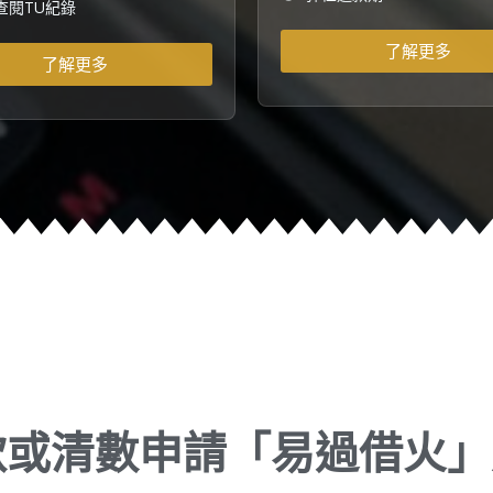
查閱TU紀錄
了解更多
了解更多
款或清數申請「易過借火」