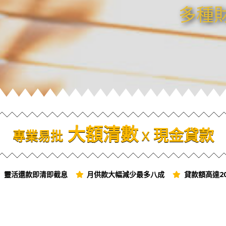
多種
大額清數
現金貸款
專業易批
X
靈活還款即清即截息
月供款大幅減少最多八成
貸款額高達2