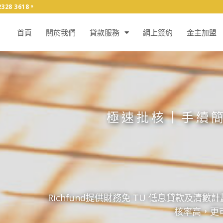
8 3618。
首頁
關於我們
貸款服務
網上簽約
金主加盟
極速批核
｜
手續
Richfund提供財務免 TU 低息貸款及
核率高，更