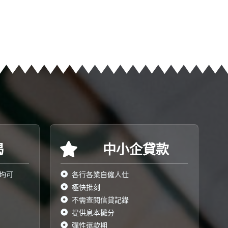
揭
中小企貸款
均可
各行各業自僱人仕
極快批刻
不需查閱信貸記錄
提供息本攤分
彈性還款期