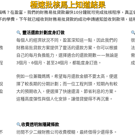
極速批核馬上知道結果
惱嗎？在盈富，我們的財務易批貸款最快10分鐘就可完成批核程序，真正
子的學費，下午就已經收到財務易批貸款的成功申請通知並收到款項，這
靈活還款計劃度身訂做
每個人的經濟狀況不同，盈富深知這一點，因此我們的
很
務
財務易批貸款方案提供了靈活的還款方案。你可以根據
法
自己的每月負擔能力，選擇適合的還款期數——無論是
需
程
3個月、6個月、甚至24個月，都能度身訂造。
成
例如一位兼職媽媽，希望每月還款金額不要太高，便選
說
擇了較長期的分期計劃；而一位工程判頭，短期內有較
盈
大的預期收入，便選擇了快速還清、節省利息的方案。
這種高度彈性與個人化安排，讓借貸變得不再沉重。
收費透明無隱藏條款
不
坊間不少二線財務公司收費模糊，最終借得少還得多。