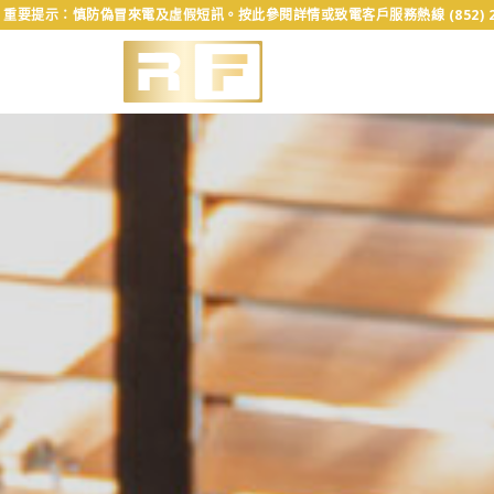
重要提示：慎防偽冒來電及虛假短訊。按此參閱詳情或致電客戶服務熱線 (852) 232