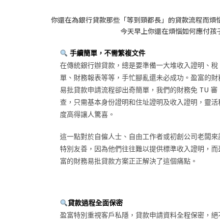
你還在為銀行貸款那些「等到頸都長」的貸款流程而煩
今天早上你還在煩惱如何應付孩
手續簡單，不需繁複文件
在傳統銀行辦貸款，總是要準備一大堆收入證明、稅
單、財務報表等等，手忙腳亂還未必成功。盈富的財
易批貸款申請流程卻出奇簡單，我們的財務免 TU 審
查，只需基本身份證明和住址證明及收入證明，靈活
度高得讓人驚喜。
這一點對於自僱人士、自由工作者或初創公司老闆來
特別友善，因為他們往往難以提供標準收入證明，而
富的財務易批貸款方案正正解決了這個痛點。
貸款過程全面保密
盈富特別重視客戶私隱，貸款申請資料全程保密，絕