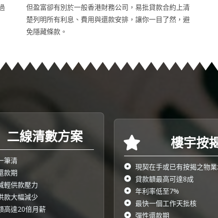
過
但盈富卻有別於一般香港財務公司，易批貸款合約上清
楚列明所有利息、費用與還款安排，讓你一目了然，避
免隱藏條款。
二線清數方案​
樓宇按
一筆清
現契在手或已有按揭之物業
還款期
貸款額最高可達8成
減輕供款壓力
年利率低至7%
供款大幅減少
最快一個工作天批核
額高達20倍月薪
彈性還款期