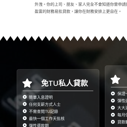
外洩。你的上司、朋友、家人完全不會知道你曾申請
盈富的財務易批貸款，讓你在財務安排上更自在。
免TU私人貸款
保證
簡單入息證明
彈性
任何支薪方式人士
大大
不需查閱TU記錄
每月
最快一個工作天批核
貸款
彈性還款期