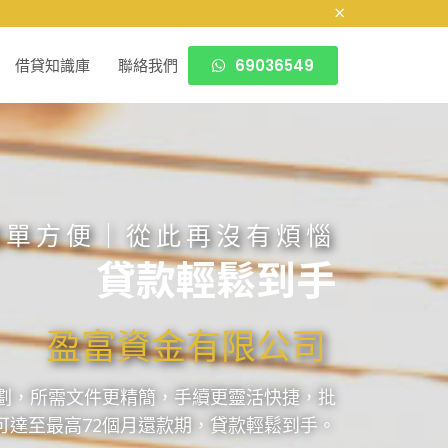
×
69036549
借貸知識庫
聯絡我們
簡單方便｜從此再沒有煩惱
貸款輕鬆到手
盈富資金有限公司
清數計劃，所需文件更精簡，手續更靈活快捷，批
可達至最高72個月還款期，貸款輕鬆到手。