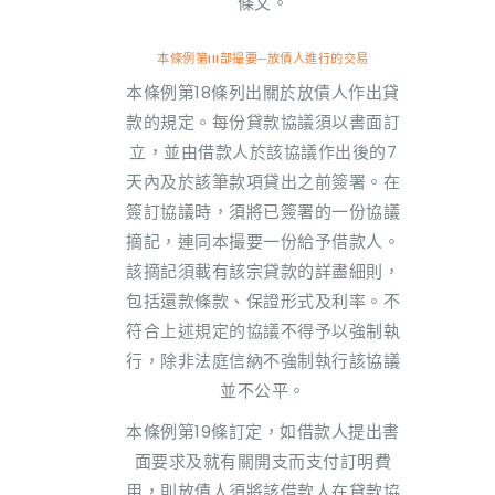
條文。
本條例第III部撮要─放債人進行的交易
本條例第18條列出關於放債人作出貸
款的規定。每份貸款協議須以書面訂
立，並由借款人於該協議作出後的7
天內及於該筆款項貸出之前簽署。在
簽訂協議時，須將已簽署的一份協議
摘記，連同本撮要一份給予借款人。
該摘記須載有該宗貸款的詳盡細則，
包括還款條款、保證形式及利率。不
符合上述規定的協議不得予以強制執
行，除非法庭信納不強制執行該協議
並不公平。
本條例第19條訂定，如借款人提出書
面要求及就有關開支而支付訂明費
用，則放債人須將該借款人在貸款協