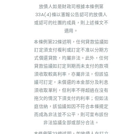
放債人如是財政司根據本條例第
33A(4)條以憲報公告認可的放債人
或認可的社團的成員，則上述條文不
適用。
本條例第22條述明，任何貸款協議如
訂定須支付複利或訂定不准以分期方
式償還貸款，均屬非法。此外，任何
貸款協議如訂定到期而未支付的款項
須收取較高利率，亦屬非法，但該協
議可訂定，未償還的本金部分及利息
須收取單利，但利率不得超過在沒有
拖欠的情況下須支付的利率；但如法
庭信納，該協議如因不符合本條規定
而成為非法並不公平，則可宣布該份
非法協議全部或部分合法。
本條例第23條述明，如放債人在訂立