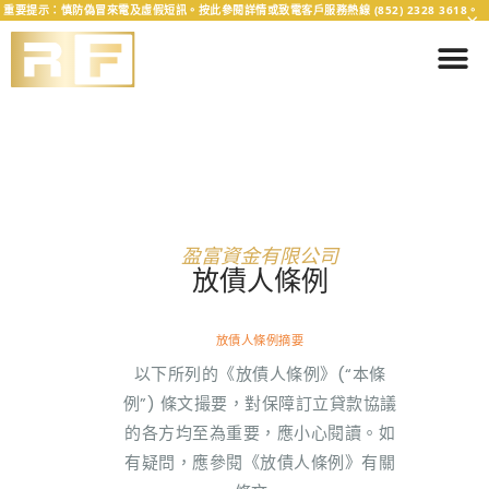
重要提示：慎防偽冒來電及虛假短訊。按此參閱詳情或致電客戶服務熱線 (852) 2328 3618。
×
盈富資金有限公司
放債人條例
放債人條例摘要
以下所列的《放債人條例》(“本條
例”) 條文撮要，對保障訂立貸款協議
的各方均至為重要，應小心閱讀。如
有疑問，應參閱《放債人條例》有關