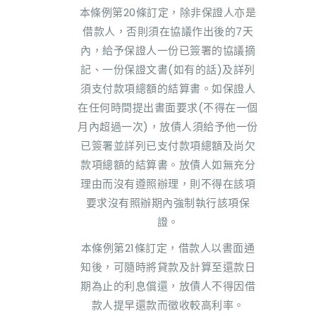
本條例第20條訂定，除非保證人亦是
借款人，否則須在協議作出後的7天
內，給予保證人一份已簽署的協議摘
記、一份保證文書(如有的話)及詳列
須支付款項總額的結算書。如保證人
在任何時間提出書面要求(不得在一個
月內超過一次)，放債人須給予他一份
已簽署並詳列已支付款項總額及尚欠
款項總額的結算書。放債人如無充分
理由而沒有遵照辦理，則不得在該項
要求沒有照辦期內強制執行該項保
證。
本條例第21條訂定，借款人以書面通
知後，可隨時將貸款及計算至還款日
期為止的利息償還，放債人不得因借
款人提早還款而徵收較高利率。